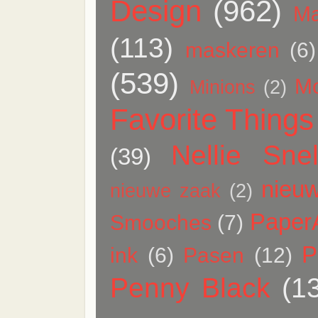
Design
(962)
Ma
(113)
maskeren
(6)
(539)
M
Minions
(2)
Favorite Things
Nellie Snel
(39)
nieuw
nieuwe zaak
(2)
Paper
Smooches
(7)
P
ink
(6)
Pasen
(12)
Penny Black
(1