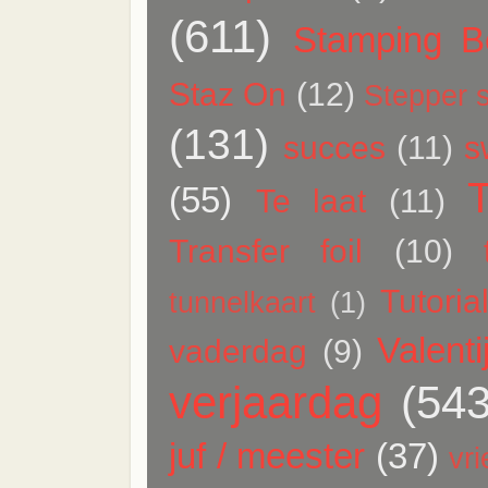
(611)
Stamping Be
Staz On
(12)
Stepper s
(131)
succes
(11)
s
(55)
Te laat
(11)
Transfer foil
(10)
Tutoria
tunnelkaart
(1)
Valenti
vaderdag
(9)
verjaardag
(543
juf / meester
(37)
vr