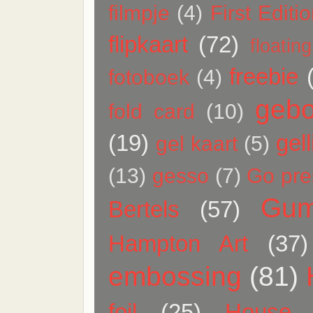
filmpje
(4)
First Editi
flipkaart
(72)
floatin
freebie
fotoboek
(4)
gebo
fold card
(10)
(19)
gell
gel kaart
(5)
(13)
gesso
(7)
Go pres
Gum
Bertels
(57)
Hampton Art
(37)
embossing
(81)
foil
(25)
House 