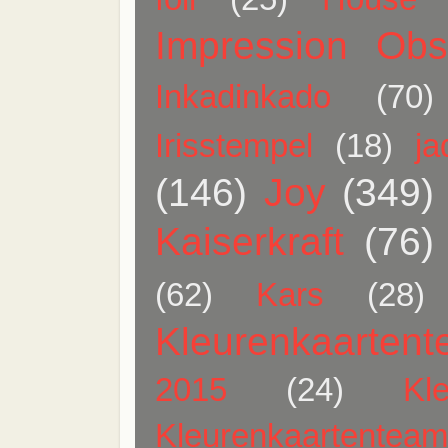
Impression Obs
Inkadinkado
(70)
Irisstempel
(18)
j
(146)
Joy
(349)
Kaiserkraft
(76)
(62)
Kars
(28)
Kleurenkaarten
2015
(24)
Kl
Kleurenkaartentea