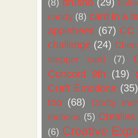
brusho
(29)
(8)
butte
card in a b
candy
(8)
appletrees
(67)
CC 
challenge
(24)
Chee
stepper card
(7)
Concord 9th
(19)
Craft Emotions
(35
too
(68)
Crafty Indi
Crealies
motions
(5)
Creative Expr
(6)