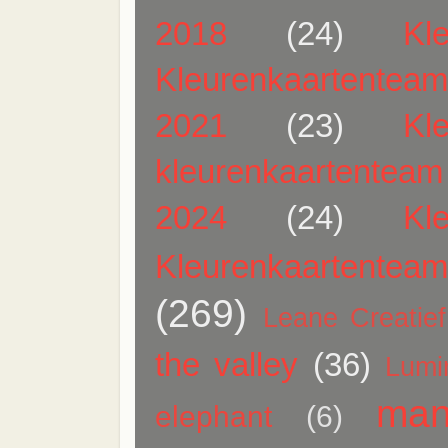
2018
(24)
Kl
Kleurenkaartentea
2021
(23)
Kl
kleurenkaartentea
2024
(24)
Kl
Kleurenkaartentea
(269)
Leane Creatief
the valley
(36)
Lumi
man
elephant
(6)