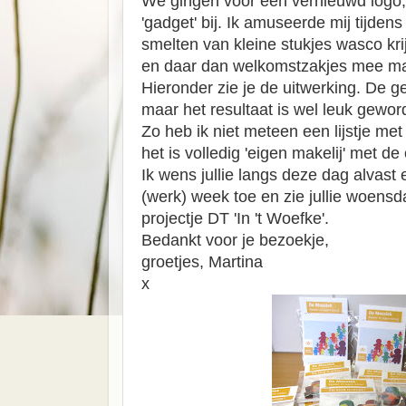
We gingen voor een vernieuwd logo,
'gadget' bij. Ik amuseerde mij tijde
smelten van kleine stukjes wasco krij
en daar dan welkomstzakjes mee ma
Hieronder zie je de uitwerking. De geu
maar het resultaat is wel leuk gewor
Zo heb ik niet meteen een lijstje met 
het is volledig 'eigen makelij' met d
Ik wens jullie langs deze dag alvast 
(werk) week toe en zie jullie woens
projectje DT 'In 't Woefke'.
Bedankt voor je bezoekje,
groetjes, Martina
x