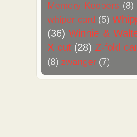
Memory Keepers
(8)
Whip
whiper card
(5)
(36)
Winnie & Walt
X cut
(28)
Z-fold ca
(8)
zwanger
(7)