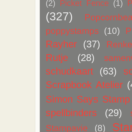
(2)
Picket Fence
(1)
P
(327)
Popcornbea
poppystamps
(10)
P
Rayher
(37)
Renk
Rutje
(28)
samen
schudkaart
(63)
sc
Scrapbook Atelier
(
Simon Says Stamp
spellbinders
(29)
Sta
Stampavie
(8)