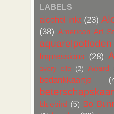
LABELS
Al
alcohol inkt
(23)
(38)
American Art S
aquarelpotloden
A
Impressions
(28)
Award
avery elle
(2)
bedankkaartje
(
beterschapskaar
Bo Bun
bluebird
(5)