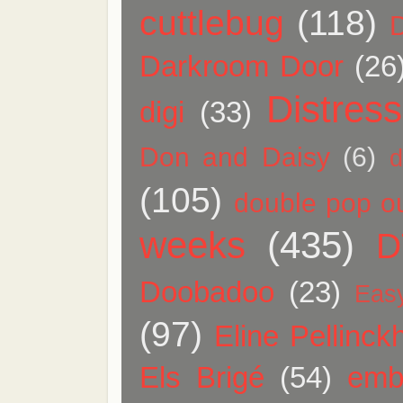
cuttlebug
(118)
Darkroom Door
(26
Distress
digi
(33)
Don and Daisy
(6)
d
(105)
double pop ou
weeks
(435)
D
Doobadoo
(23)
Eas
(97)
Eline Pellinck
Els Brigé
(54)
emb