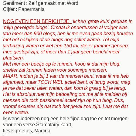
Sentiment : Zelf gemaakt met Word
Cijfer : Papermania
NOG EVEN EEN BERICHTJE :
Ik heb 'grote kuis' gedaan in
'mijn gevolgde blogs'. Omdat ik ondertussen al volger was
van meer dan 900 blogs, ben ik me even gaan bezig houden
met het nakijken of de blogs nog actief waren. Tot mijn
verbazing waren er wel een 150 tal, die er jammer genoeg
mee gestopt zijn, of meer dan 1 jaar geen bericht meer
plaatsten.
Met hier een beetje op te ruimen, hoop ik dat mijn blog,
sneller zal kunnen laden voor sommige mensen.
MAAR, indien je bij 1 van de mensen bent, waar ik me heb
afgemeld, maar TOCH WEL actief bent, of terug wordt, mag
je me dat zeker laten weten, dan kom ik graag bij je terug.
Het is absoluut niet mijn bedoeling om me af te melden bij
mensen die toch passioneel actief zijn op hun blog. Dus,
vooraf excuses als dat toch het geval zou zijn. Laat me dat
even weten.
Ik wens iedereen nog een hele fijne dag toe en tot morgen
voor een verse Stampfairy kaart,
lieve groetjes, Martina