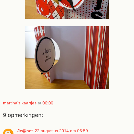
martina's kaartjes
at
06:00
9 opmerkingen:
Je@net
22 augustus 2014 om 06:59