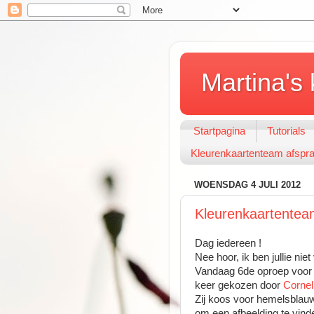
Martina's 
Startpagina
Tutorials
Kleurenkaartenteam afspr
WOENSDAG 4 JULI 2012
Kleurenkaartenteam
Dag iedereen !
Nee hoor, ik ben jullie niet
Vandaag 6de oproep voor 
keer gekozen door
Cornel
Zij koos voor hemelsblau
om een afbeelding te vinden