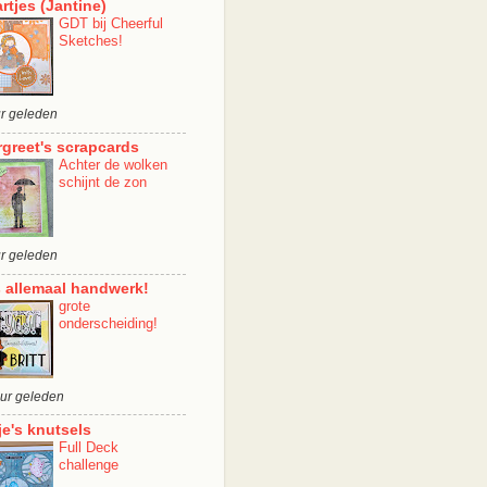
rtjes (Jantine)
GDT bij Cheerful
Sketches!
ur geleden
greet's scrapcards
Achter de wolken
schijnt de zon
ur geleden
is allemaal handwerk!
grote
onderscheiding!
uur geleden
je's knutsels
Full Deck
challenge