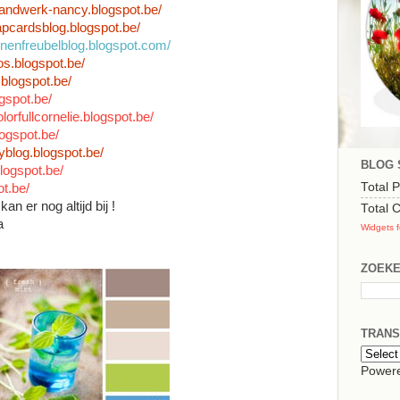
lhandwerk-nancy.blogspot.be/
rapcardsblog.blogspot.be/
enenfreubelblog.blogspot.com/
os.blogspot.be/
blogspot.be/
ogspot.be/
olorfullcornelie.blogspot.be/
logspot.be/
yblog.blogspot.be/
BLOG 
blogspot.be/
Total 
ot.be/
kan er nog altijd bij !
Total
a
Widgets f
ZOEKE
TRANS
Power