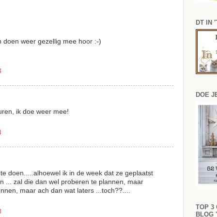
DT IN 
n doen weer gezellig mee hoor :-)
3
DOE J
uren, ik doe weer mee!
4
 doen.....alhoewel ik in de week dat ze geplaatst
en ... zal die dan wel proberen te plannen, maar
unnen, maar ach dan wat laters ...toch??....
TOP 3
8
BLOG 