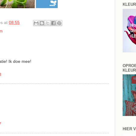
KLEU
es
at
08:55
am
tie! Ik doe mee!
OPRO
KLEU
3
7
HIER V