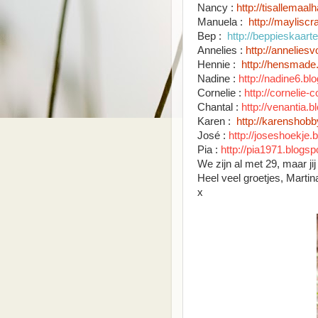
Nancy :
http://tisallemaa
Manuela :
http://maylisc
Bep :
http://beppieskaart
Annelies :
http://anneliesv
Hennie :
http://hensmade.
Nadine :
http://nadine6.bl
Cornelie :
http://cornelie-c
Chantal :
http://venantia.b
Karen :
http://karenshobb
José :
http://joseshoekje.
Pia :
http://pia1971.blogsp
We zijn al met 29, maar jij 
Heel veel groetjes, Martin
x