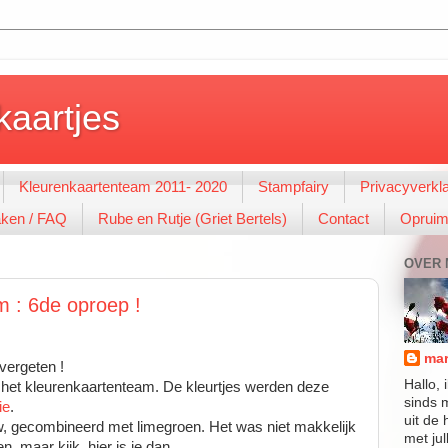
kaartjes
Kleurenkaartenteam 2011- 2020
Stampfairy
Privacyverkla
aken / FAQ
Rube en Rutje (Griet Bertels)
Contact
Opruim
OVER M
 : 6de oproep !
mar
 vergeten !
Hallo,
het kleurenkaartenteam. De kleurtjes werden deze
sinds 
ie
.
uit de
w, gecombineerd met limegroen. Het was niet makkelijk
met jul
, maar kijk, hier is ie dan.