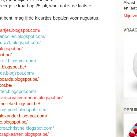
Alvast 
er je je kaart op 25 juli, want dat is de laatste
en laat
Mijn vo
st bent, mag jij de kleurtjes bepalen voor augustus.
aartjes.blogspot.com/
VRAAG
vancolien.blogspot.com/
ndra75.blogspot.com/
blogspot.be/
pot.be/
eke2.blogspot.com/
s.blogspot.be/
ards.blogspot.com/
apcards.blogspot.be/
pot.be/
rten.blogspot.com/
rian-creatiesmarian.blogspot.be/
-nelleke.blogspot.be/
blogspotnl.blogspot.com/
OPRUI
nalexander.blogspot.com/
e.blogspot.be/
e-creachristine.blogspot.com/
scrapkaarten.blogspot.be/