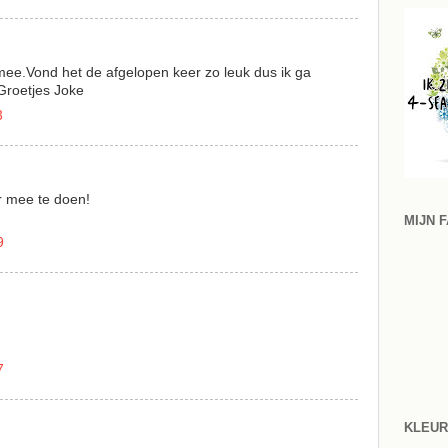
mee.Vond het de afgelopen keer zo leuk dus ik ga
Groetjes Joke
3
r mee te doen!
MIJN 
9
7
KLEU