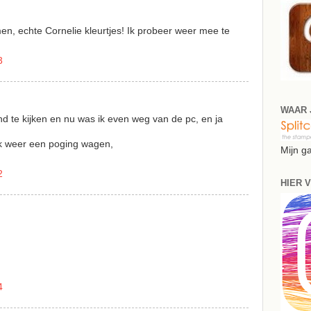
en, echte Cornelie kleurtjes! Ik probeer weer mee te
3
WAAR 
end te kijken en nu was ik even weg van de pc, en ja
ik weer een poging wagen,
Mijn gal
2
HIER V
4