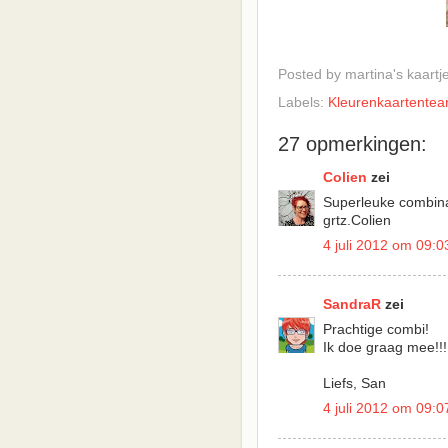
Posted by
martina's kaartj
Labels:
Kleurenkaartente
27 opmerkingen:
Colien
zei
Superleuke combina
grtz.Colien
4 juli 2012 om 09:0
SandraR
zei
Prachtige combi!
Ik doe graag mee!!!
Liefs, San
4 juli 2012 om 09:0