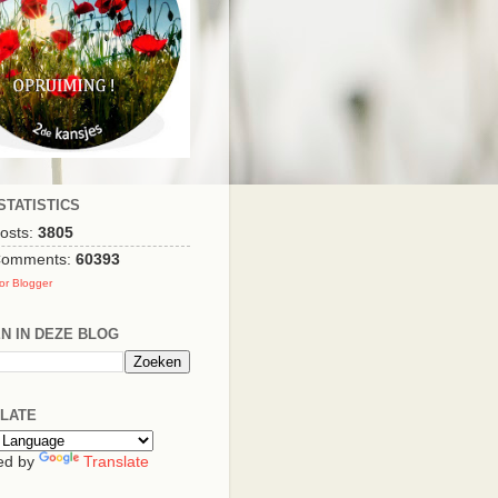
STATISTICS
Posts:
3805
 Comments:
60393
or Blogger
N IN DEZE BLOG
LATE
ed by
Translate