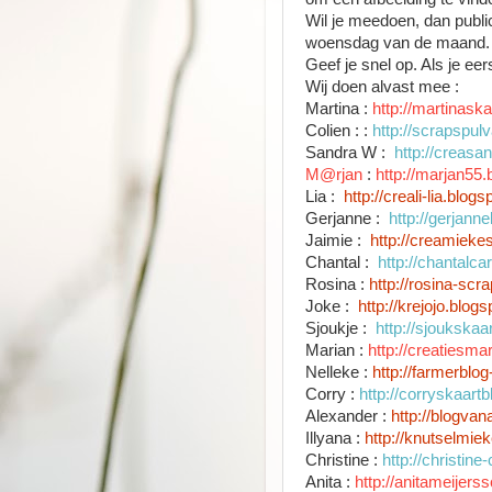
Wil je meedoen, dan publice
woensdag van de maand.
Geef je snel op. Als je eer
Wij doen alvast mee :
Martina :
http://martinask
Colien : :
http://scrapspul
Sandra W :
http://creasa
M@rjan
:
http://marjan55.
Lia :
http://creali-lia.blogs
Gerjanne :
http://gerjann
Jaimie :
http://creamieke
Chantal :
http://chantalc
Rosina :
http://rosina-scr
Joke :
http://krejojo.blogs
Sjoukje :
http://sjoukskaa
Marian :
http://creatiesma
Nelleke :
http://farmerblog
Corry :
http://corryskaart
Alexander :
http://blogva
Illyana :
http://knutselmiek
Christine :
http://christin
Anita :
http://anitameijers