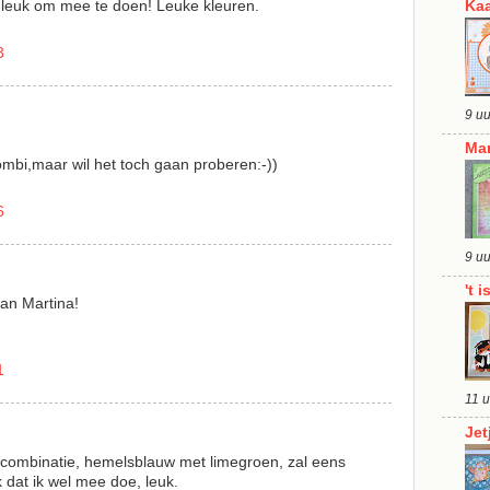
r leuk om mee te doen! Leuke kleuren.
Kaa
3
9 u
Mar
ombi,maar wil het toch gaan proberen:-))
6
9 u
't 
aan Martina!
1
11 
Jet
 combinatie, hemelsblauw met limegroen, zal eens
 dat ik wel mee doe, leuk.