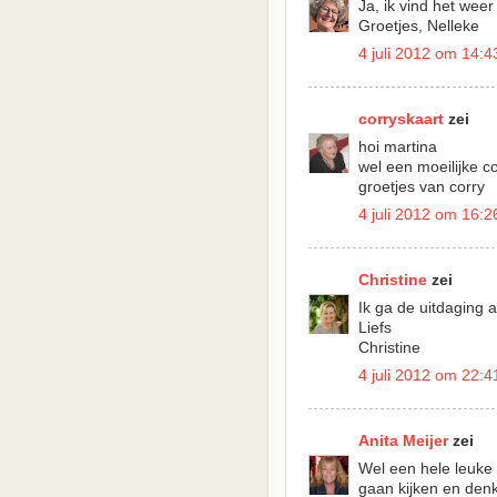
Ja, ik vind het wee
Groetjes, Nelleke
4 juli 2012 om 14:4
corryskaart
zei
hoi martina
wel een moeilijke c
groetjes van corry
4 juli 2012 om 16:2
Christine
zei
Ik ga de uitdaging 
Liefs
Christine
4 juli 2012 om 22:4
Anita Meijer
zei
Wel een hele leuke
gaan kijken en denk