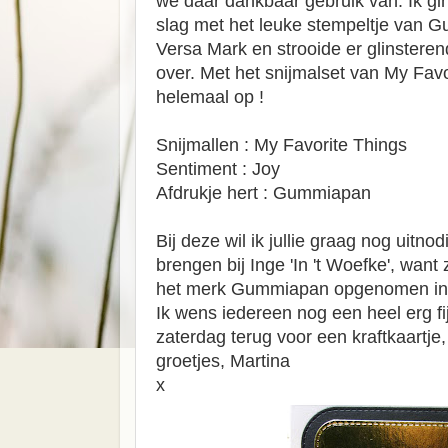
we daar dankbaar gebruik van. Ik gi
slag met het leuke stempeltje van 
Versa Mark en strooide er glinster
over. Met het snijmalset van My Favor
helemaal op !
Snijmallen : My Favorite Things
Sentiment : Joy
Afdrukje hert : Gummiapan
Bij deze wil ik jullie graag nog uitn
brengen bij Inge 'In 't Woefke', want
het merk Gummiapan opgenomen in ha
Ik wens iedereen nog een heel erg fij
zaterdag terug voor een kraftkaartje,
groetjes, Martina
x