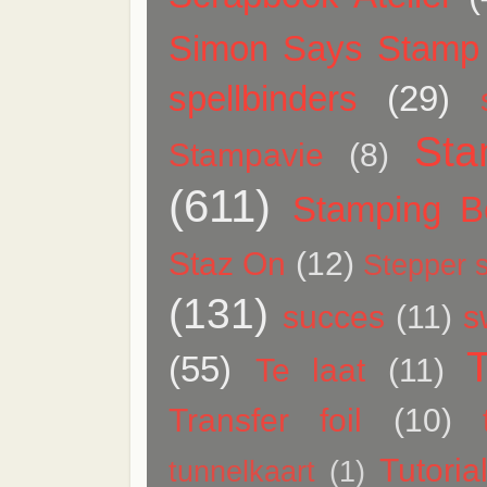
Simon Says Stamp
spellbinders
(29)
Sta
Stampavie
(8)
(611)
Stamping Be
Staz On
(12)
Stepper s
(131)
succes
(11)
s
(55)
Te laat
(11)
Transfer foil
(10)
Tutoria
tunnelkaart
(1)