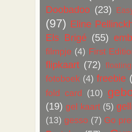
Doobadoo
(23)
Eas
(97)
Eline Pellinck
Els Brigé
(55)
emb
filmpje
(4)
First Editi
flipkaart
(72)
floatin
freebie
fotoboek
(4)
gebo
fold card
(10)
(19)
gell
gel kaart
(5)
(13)
gesso
(7)
Go pres