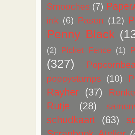
Paper
Smooches
(7)
P
ink
(6)
Pasen
(12)
Penny Black
(1
(2)
Picket Fence
(1)
P
(327)
Popcornbea
poppystamps
(10)
P
Rayher
(37)
Renk
Rutje
(28)
samen
schudkaart
(63)
sc
Scrapbook Atelier
(