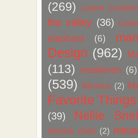
(269)
Leane Creatief
the valley
(36)
Lumi
man
elephant
(6)
Design
(962)
Ma
(113)
maskeren
(6)
(539)
M
Minions
(2)
Favorite Things
Nellie Snel
(39)
nieuw
nieuwe zaak
(2)