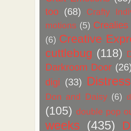
too
(68)
Crafty Indi
Crealies
motions
(5)
Creative Expr
(6)
cuttlebug
(118)
Darkroom Door
(26
Distress
digi
(33)
Don and Daisy
(6)
d
(105)
double pop ou
weeks
(435)
D