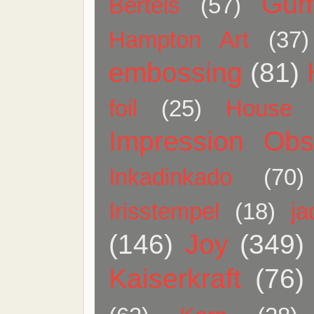
Gum
Bertels
(57)
Hampton Art
(37)
embossing
(81)
foil
(25)
House 
Impression Obs
Inkadinkado
(70)
Irisstempel
(18)
j
(146)
Joy
(349)
Kaiserkraft
(76)