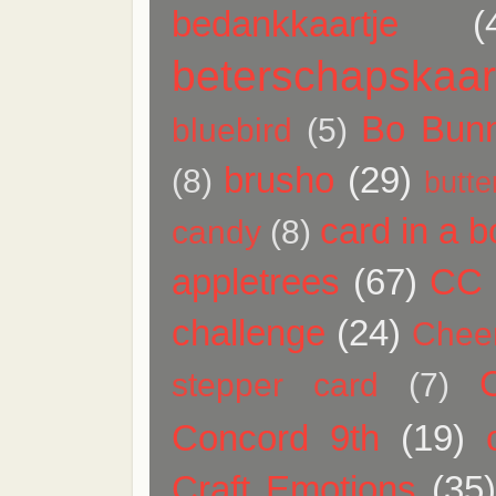
bedankkaartje
(
beterschapskaar
Bo Bun
bluebird
(5)
brusho
(29)
(8)
butte
card in a b
candy
(8)
appletrees
(67)
CC 
challenge
(24)
Chee
stepper card
(7)
Concord 9th
(19)
Craft Emotions
(35