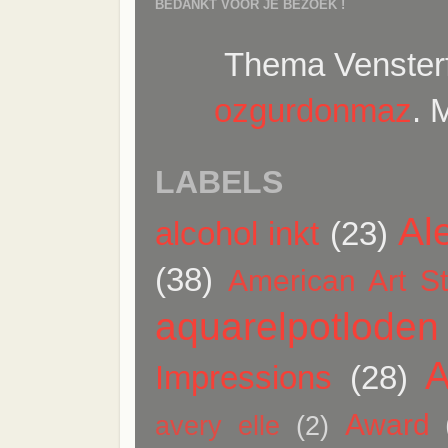
BEDANKT VOOR JE BEZOEK !
Thema Vensterf
ozgurdonmaz
. 
LABELS
Al
alcohol inkt
(23)
(38)
American Art S
aquarelpotloden
A
Impressions
(28)
Award
avery elle
(2)