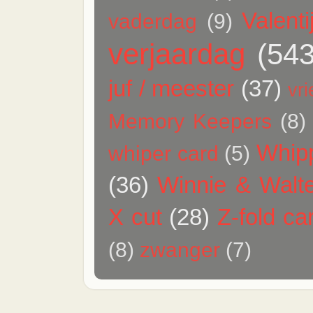
Valenti
vaderdag
(9)
verjaardag
(543
juf / meester
(37)
vr
Memory Keepers
(8)
Whip
whiper card
(5)
(36)
Winnie & Walt
X cut
(28)
Z-fold ca
(8)
zwanger
(7)