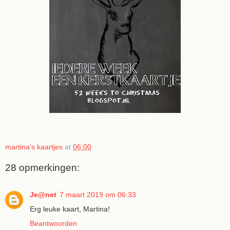
martina's kaartjes
at
06:00
28 opmerkingen:
Je@net
7 maart 2019 om 06:33
Erg leuke kaart, Martina!
Beantwoorden